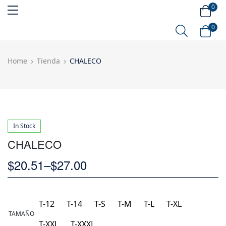
0
0
Home
Tienda
CHALECO
In Stock
CHALECO
$
20.51
–
$
27.00
T-12
T-14
T-S
T-M
T-L
T-XL
TAMAÑO
T-XXL
T-XXXL